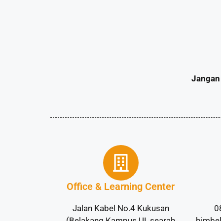
Jangan 
Office & Learning Center
Jalan Kabel No.4 Kukusan
0
(Belakang Kampus UI, searah
bimbe