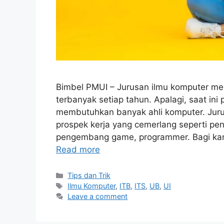
Bimbel PMUI – Jurusan ilmu komputer me
terbanyak setiap tahun. Apalagi, saat in
membutuhkan banyak ahli komputer. Jurusa
prospek kerja yang cemerlang seperti p
pengembang game, programmer. Bagi kamu
Read more
Tips dan Trik
Ilmu Komputer
,
ITB
,
ITS
,
UB
,
UI
Leave a comment