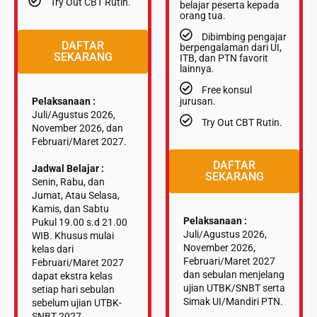
Try Out CBT Rutin.
belajar peserta kepada
orang tua.
Dibimbing pengajar
DAFTAR
berpengalaman dari UI,
SEKARANG
ITB, dan PTN favorit
lainnya.
⁠Free konsul
Pelaksanaan :
jurusan.
Juli/Agustus 2026,
Try Out CBT Rutin.
November 2026, dan
Februari/Maret 2027.
DAFTAR
Jadwal Belajar :
SEKARANG
Senin, Rabu, dan
Jumat, Atau Selasa,
Kamis, dan Sabtu
Pelaksanaan :
Pukul 19.00 s.d 21.00
Juli/Agustus 2026,
WIB. Khusus mulai
November 2026,
kelas dari
Februari/Maret 2027
Februari/Maret 2027
dan sebulan menjelang
dapat ekstra kelas
ujian UTBK/SNBT serta
setiap hari sebulan
Simak UI/Mandiri PTN.
sebelum ujian UTBK-
SNBT 2027.