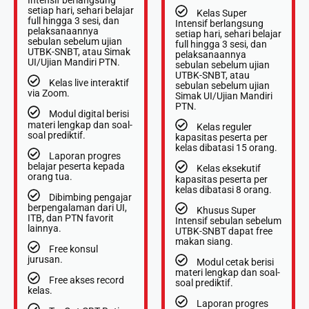
Intensif berlangsung
setiap hari, sehari belajar
Kelas Super
full hingga 3 sesi, dan
Intensif berlangsung
pelaksanaannya
setiap hari, sehari belajar
sebulan sebelum ujian
full hingga 3 sesi, dan
UTBK-SNBT, atau Simak
pelaksanaannya
UI/Ujian Mandiri PTN.
sebulan sebelum ujian
UTBK-SNBT, atau
⁠Kelas live interaktif
sebulan sebelum ujian
via Zoom.
Simak UI/Ujian Mandiri
PTN.
⁠Modul digital berisi
materi lengkap dan soal-
Kelas reguler
soal prediktif.
kapasitas peserta per
kelas dibatasi 15 orang.
⁠Laporan progres
belajar peserta kepada
⁠Kelas eksekutif
orang tua.
kapasitas peserta per
kelas dibatasi 8 orang.
Dibimbing pengajar
berpengalaman dari UI,
Khusus Super
ITB, dan PTN favorit
Intensif sebulan sebelum
lainnya.
UTBK-SNBT dapat free
makan siang.
Free konsul
jurusan.
⁠Modul cetak berisi
materi lengkap dan soal-
Free akses record
soal prediktif.
kelas.
Laporan progres