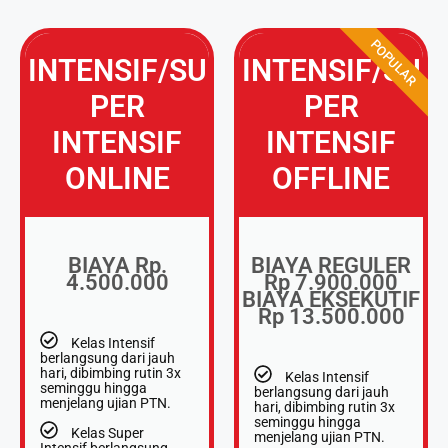
POPULAR
INTENSIF/SU
INTENSIF/SU
PER
PER
INTENSIF
INTENSIF
ONLINE
OFFLINE
BIAYA Rp.
BIAYA REGULER
4.500.000
Rp 7.900.000
BIAYA EKSEKUTIF
Rp 13.500.000
Kelas Intensif
berlangsung dari jauh
hari, dibimbing rutin 3x
Kelas Intensif
seminggu hingga
berlangsung dari jauh
menjelang ujian PTN.
hari, dibimbing rutin 3x
seminggu hingga
Kelas Super
menjelang ujian PTN.