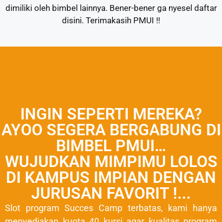
dimiliki oleh bimbel lainnya. Bener-bener ga nyesel daftar
disini. Terimakasih PMUI !!
INGIN SEPERTI MEREKA?
AYOO SEGERA BERGABUNG DI
BIMBEL PMUI…
WUJUDKAN MIMPIMU LOLOS
DI KAMPUS IMPIAN DENGAN
JURUSAN FAVORIT !...
Slot program Succes Camp terbatas, kami hanya
menyediakan kuota 40 kursi agar kualitas program