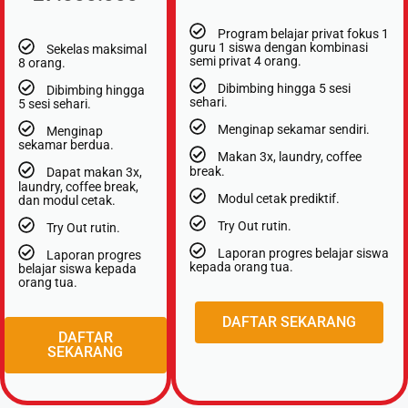
Program belajar privat fokus 1
guru 1 siswa dengan kombinasi
Sekelas maksimal
semi privat 4 orang.
8 orang.
Dibimbing hingga 5 sesi
Dibimbing hingga
sehari.
5 sesi sehari.
Menginap sekamar sendiri.
⁠Menginap
sekamar berdua.
Makan 3x, laundry, coffee
break.
Dapat makan 3x,
laundry, coffee break,
Modul cetak prediktif.
dan modul cetak.
⁠Try Out rutin.
Try Out rutin.
Laporan progres belajar siswa
Laporan progres
kepada orang tua.
belajar siswa kepada
orang tua.
DAFTAR SEKARANG
DAFTAR
SEKARANG