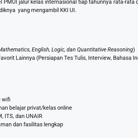
el PMUI jalur kelas internasional tiap tahunnya rata-rat
iknya yang mengambil KKI UI.
Mathematics, English, Logic, dan Quantitative Reasoning
)
vorit Lainnya (Persiapan Tes Tulis, Interview, Bahasa I
 wifi
han belajar privat/kelas online
M, ITS, dan UNAIR
an dan fasilitas lengkap