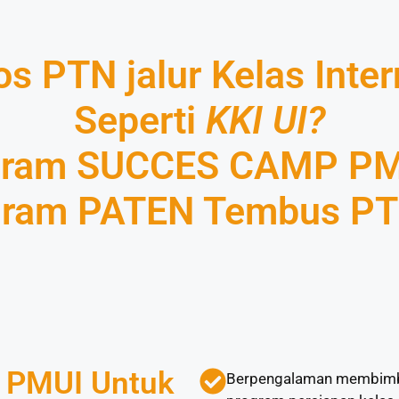
s PTN jalur Kelas Inter
Seperti
KKI UI?
ogram SUCCES CAMP PM
ram PATEN Tembus PTN
l PMUI Untuk
Berpengalaman membimbin