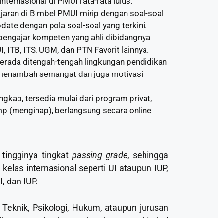
nternasional di PMUI rata-rata lulus.
jaran di Bimbel PMUI mirip dengan soal-soal
update dengan pola soal-soal yang terkini.
pengajar kompeten yang ahli dibidangnya
, ITB, ITS, UGM, dan PTN Favorit lainnya.
 berada ditengah-tengah lingkungan pendidikan
menambah semangat dan juga motivasi
ngkap, tersedia mulai dari program privat,
mp (menginap), berlangsung secara online
tingginya tingkat
passing grade
, sehingga
las internasional seperti UI ataupun IUP,
, dan IUP.
K, Teknik, Psikologi, Hukum, ataupun jurusan