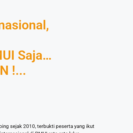
nasional,
UI Saja…
 !...
g sejak 2010, terbukti peserta yang ikut