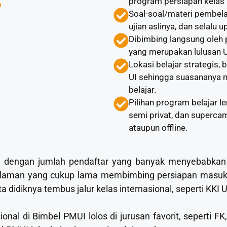
program persiapan kelas i
?
Soal-soal/materi pembela
ujian aslinya, dan selalu 
Dibimbing langsung oleh 
yang merupakan lulusan UI
Lokasi belajar strategis,
UI sehingga suasananya 
belajar.
Pilihan program belajar le
semi privat, dan superca
ataupun offline.
TN dengan jumlah pendaftar yang banyak menyebabkan 
laman yang cukup lama membimbing persiapan masuk ke
diknya tembus jalur kelas internasional, seperti KKI UI
ional di Bimbel PMUI lolos di jurusan favorit, seperti F