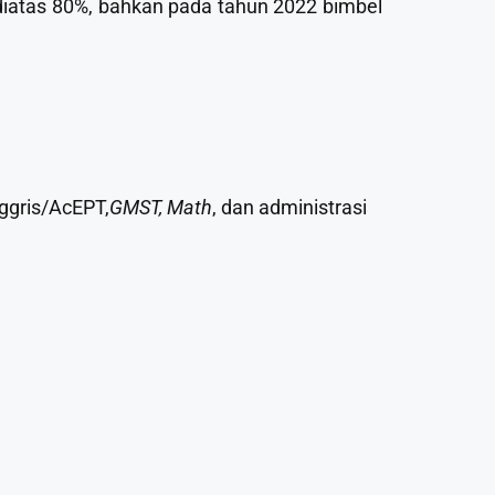
a diatas 80%, bahkan pada tahun 2022 bimbel
nggris/AcEPT,
GMST,
Math
, dan administrasi