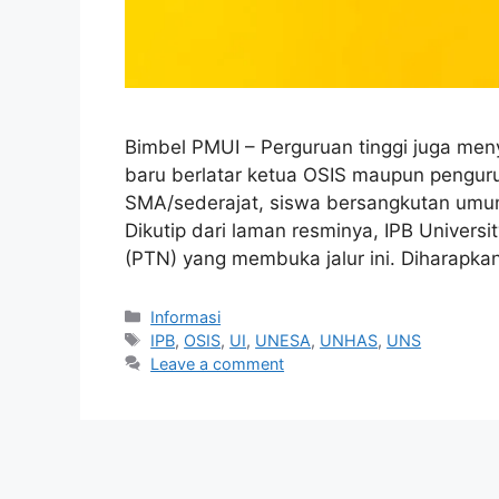
Bimbel PMUI – Perguruan tinggi juga me
baru berlatar ketua OSIS maupun penguru
SMA/sederajat, siswa bersangkutan umu
Dikutip dari laman resminya, IPB Universi
(PTN) yang membuka jalur ini. Diharapka
Informasi
IPB
,
OSIS
,
UI
,
UNESA
,
UNHAS
,
UNS
Leave a comment