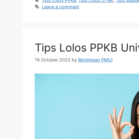
Tips Lolos PPKB
,
Tips Lolos UTBK
,
Tips Masuk
Leave a comment
Tips Lolos PPKB Uni
19 October 2022
by
Bimbingan PMUI