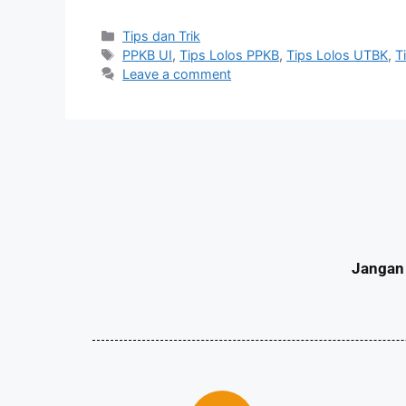
Tips dan Trik
PPKB UI
,
Tips Lolos PPKB
,
Tips Lolos UTBK
,
T
Leave a comment
Jangan 