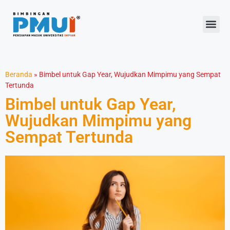
Beranda
»
Bimbel untuk Gap Year, Wujudkan Mimpimu yang Sempat
Tertunda
Bimbel untuk Gap Year,
Wujudkan Mimpimu yang
Sempat Tertunda