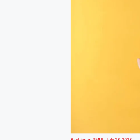
Bimbingan PMUI
,
July 28, 2023