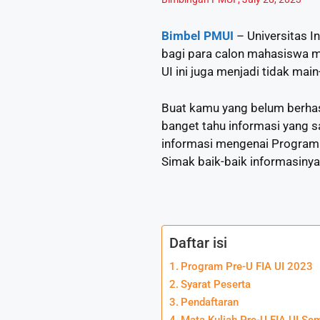
Bimbel PMUI
– Universitas I
bagi para calon mahasiswa m
UI ini juga menjadi tidak main
Buat kamu yang belum berhasi
banget tahu informasi yang sat
informasi mengenai Program Pr
Simak baik-baik informasinya,
Daftar isi
Program Pre-U FIA UI 2023
Syarat Peserta
Pendaftaran
Mata Kuliah Pre-U FIA UI Se