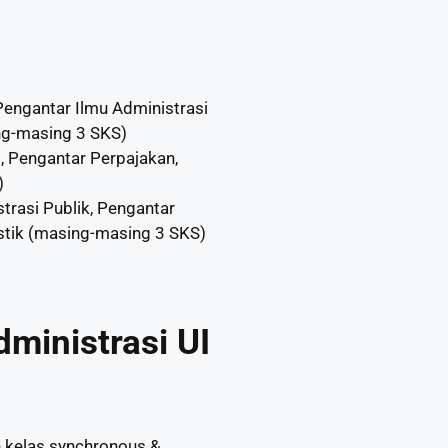
 Pengantar Ilmu Administrasi
ng-masing 3 SKS)
1, Pengantar Perpajakan,
)
trasi Publik, Pengantar
stik (masing-masing 3 SKS)
dministrasi UI
n kelas synchronous &