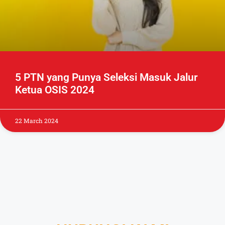
5 PTN yang Punya Seleksi Masuk Jalur
Ketua OSIS 2024
22 March 2024