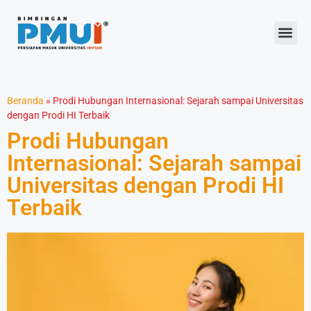
Beranda
»
Prodi Hubungan Internasional: Sejarah sampai Universitas
dengan Prodi HI Terbaik
Prodi Hubungan
Internasional: Sejarah sampai
Universitas dengan Prodi HI
Terbaik