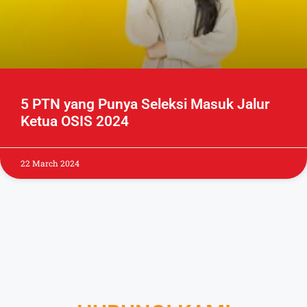
5 PTN yang Punya Seleksi Masuk Jalur
Ketua OSIS 2024
22 March 2024