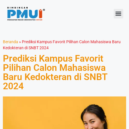
Beranda
»
Prediksi Kampus Favorit Pilihan Calon Mahasiswa Baru
Kedokteran di SNBT 2024
Prediksi Kampus Favorit
Pilihan Calon Mahasiswa
Baru Kedokteran di SNBT
2024