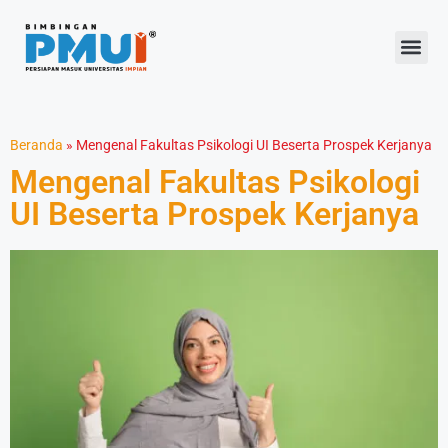
Beranda
»
Mengenal Fakultas Psikologi UI Beserta Prospek Kerjanya
Mengenal Fakultas Psikologi
UI Beserta Prospek Kerjanya