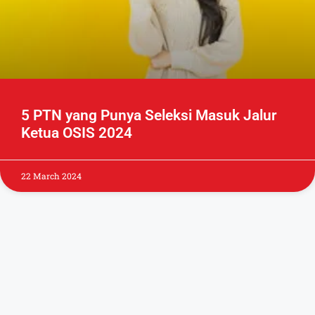
5 PTN yang Punya Seleksi Masuk Jalur
Ketua OSIS 2024
22 March 2024