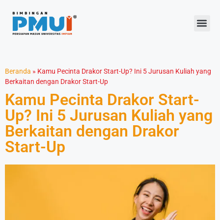
Beranda
»
Kamu Pecinta Drakor Start-Up? Ini 5 Jurusan Kuliah yang
Berkaitan dengan Drakor Start-Up
Kamu Pecinta Drakor Start-
Up? Ini 5 Jurusan Kuliah yang
Berkaitan dengan Drakor
Start-Up