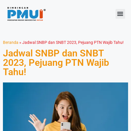
Beranda
»
Jadwal SNBP dan SNBT 2023, Pejuang PTN Wajib Tahu!
Jadwal SNBP dan SNBT
2023, Pejuang PTN Wajib
Tahu!