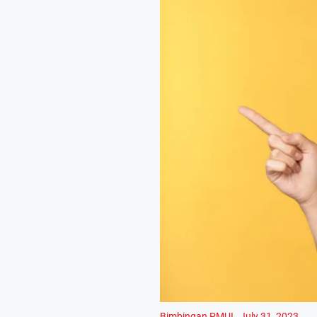
Bimbingan PMUI
,
July 31, 2023