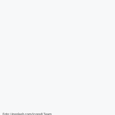
Foto: Unsplash.com/Icons8 Team