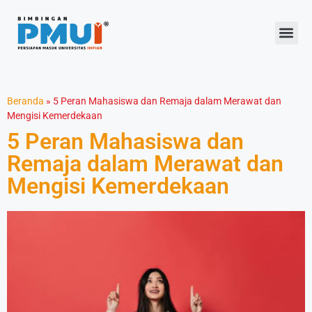
Beranda
»
5 Peran Mahasiswa dan Remaja dalam Merawat dan
Mengisi Kemerdekaan
5 Peran Mahasiswa dan
Remaja dalam Merawat dan
Mengisi Kemerdekaan