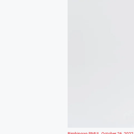
Bimbingan PMUI
,
October 26, 2022